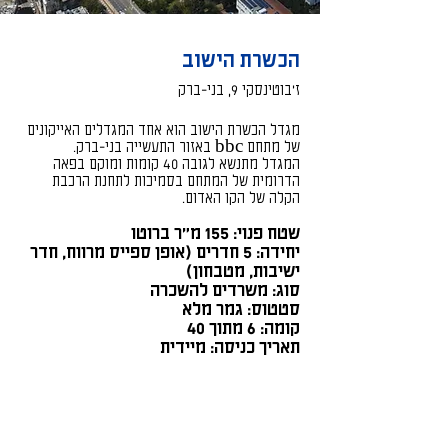
הכשרת הישוב
ז'בוטינסקי 9, בני-ברק
מגדל הכשרת הישוב הוא אחד המגדלים האייקונים
של מתחם bbc באזור התעשייה בני-ברק.
המגדל מתנשא לגובה 40 קומות ומוקם בפאה
הדרומית של המתחם בסמיכות לתחנת הרכבת
הקלה של הקו האדום.
שטח פנוי: 155 מ״ר ברוטו
יחידה: 5 חדרים (אופן ספייס מרווח, חדר
ישיבות, מטבחון)
​סוג: משרדים להשכרה
סטטוס: גמר מלא
קומה: 6 מתוך 40
תאריך כניסה: מיידית