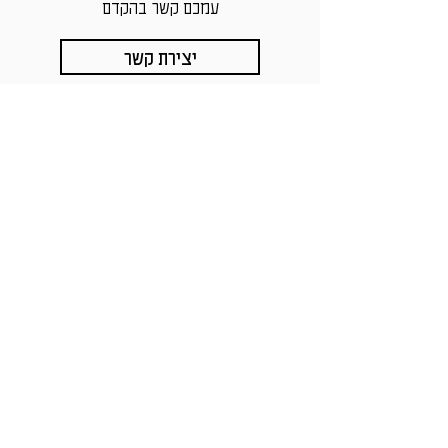
עמכם קשר בה
קדם
יצירת קשר
חזרה לרשימת הנכסים
הנהלה ראשית
קישורים
דרך יצחק רבין 1, פ"ת
אודות הקבוצה
טל' ראשי:
03-7512626
יצירת קשר
מחלקת שיווק: 8708*
מתווכים מרכז
מתווכים צפון
הצהרת נגישות
אזור צפון
מדיניות פרטיות
שד' הפלי״ם 9 חיפה
טל':
04-8673029