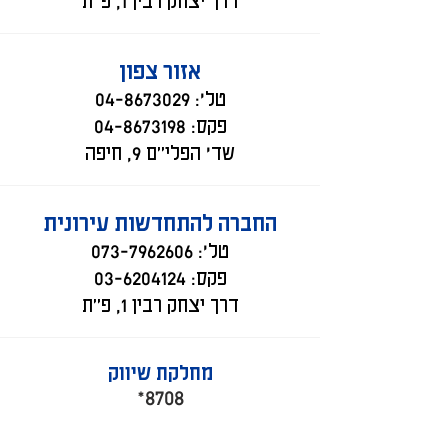
אזור צפון
טל':
04-8673029
פקס:
04-8673198
שד' הפלי״ם 9, חיפה
החברה להתחדשות עירונית
טל':
073-7962606
פקס:
03-6204124
דרך יצחק רבין 1, פ״ת
מחלקת שיווק
8708*